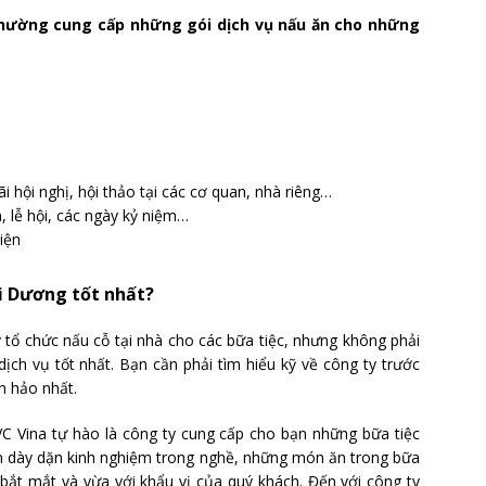
 thường cung cấp những gói dịch vụ nấu ăn cho những
ãi hội nghị, hội thảo tại các cơ quan, nhà riêng…
, lễ hội, các ngày kỷ niệm…
iện
ải Dương tốt nhất?
 tổ chức nấu cỗ tại nhà cho các bữa tiệc, nhưng không phải
ch vụ tốt nhất. Bạn cần phải tìm hiểu kỹ về công ty trước
n hảo nhất.
 Vina tự hào là công ty cung cấp cho bạn những bữa tiệc
iên dày dặn kinh nghiệm trong nghề, những món ăn trong bữa
, bắt mắt và vừa với khẩu vị của quý khách. Đến với công ty