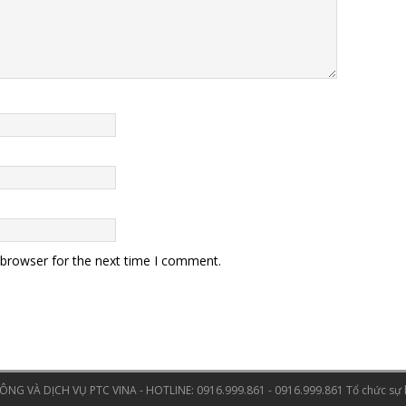
 browser for the next time I comment.
NG VÀ DỊCH VỤ PTC VINA - HOTLINE: 0916.999.861 - 0916.999.861
Tổ chức sự 