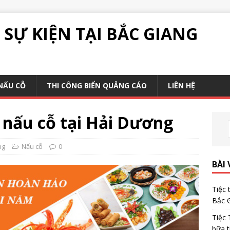
SỰ KIỆN TẠI BẮC GIANG
NẤU CỖ
THI CÔNG BIỂN QUẢNG CÁO
LIÊN HỆ
ụ nấu cỗ tại Hải Dương
ng
Nấu cỗ
0
BÀI 
Tiệc 
Bắc 
Tiệc 
bữa t