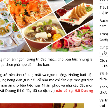
Tiệc 
nghi
Backd
năm
Trang
tưởng
Cùng
ngày 
g món ăn ngon, trang trí đẹp mắt… cho bữa tiệc nhưng lại
Dịch 
à lựa chọn phù hợp dành cho bạn.
0916
Tổ ch
 trở nên tinh xảo, lạ mắt và ngon miệng. Những buổi tiệc
rẻ tạ
 họ hàng đến giúp nấu cỗ nữa mà chỉ cần đặt một gói dịch
về món ăn cho bữa tiệc nữa. Nhằm phục vụ nhu cầu đặt món
Theo
Hải Dương thì ở đây đã có dịch vụ
nấu cỗ tại Hải Dương
chức 
Vai t
trời