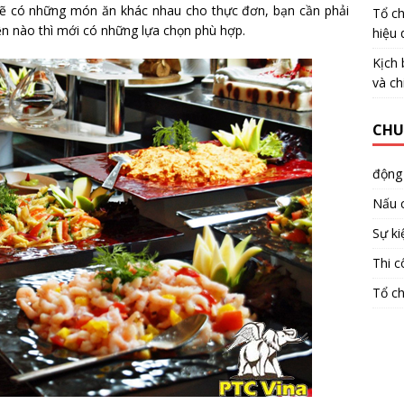
ì sẽ có những món ăn khác nhau cho thực đơn, bạn cần phải
Tổ ch
ện nào thì mới có những lựa chọn phù hợp.
hiệu 
Kịch 
và ch
CHU
động
Nấu 
Sự ki
Thi c
Tổ ch