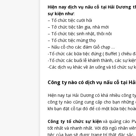
Hiện nay dịch vụ nấu cỗ tại Hải Dương
sự kiện như
:
– Tổ chức tiệc cưới hỏi
– Tở chức tiệc tân gia, nhà mới
– Tổ chức tiệc sinh nhật, thôi nôi
– Tổ chức tiệc mừng thọ
– Nấu cỗ cho các đám Giỗ chạp …
-Tổ chức các bữa tiệc đứng ( Buffet ) chiêu đ
-Tổ chức các buổi lễ khánh thành, các sự kiện
-Các dịch vụ khác về ăn uống và tổ chức sự k
Công ty nào có dịch vụ nấu cỗ tại H
Hiện nay tại Hải Dương có khá nhiều công ty
công ty nào cũng cung cấp cho bạn những dị
khi bạn đặt cỗ tại đó để có một bữa tiệc hoà
Công ty tổ chức sự kiện
và quảng cáo PVC
tốt nhất và nhanh nhất. Với đội ngũ nhân v
tiệc của bạn sẽ được trang trí thật đặc sắc