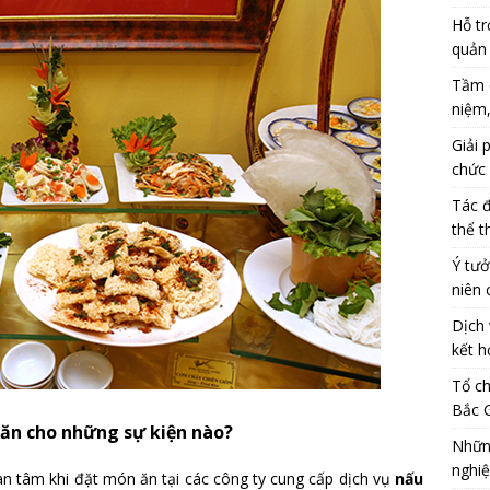
Hỗ tr
quản 
Tầm q
niệm,
Giải 
chức 
Tác đ
thể t
Ý tưở
niên 
Dịch 
kết h
Tổ ch
Bắc G
ăn cho những sự kiện nào?
Những
nghiệ
n tâm khi đặt món ăn tại các công ty cung cấp dịch vụ
nấu