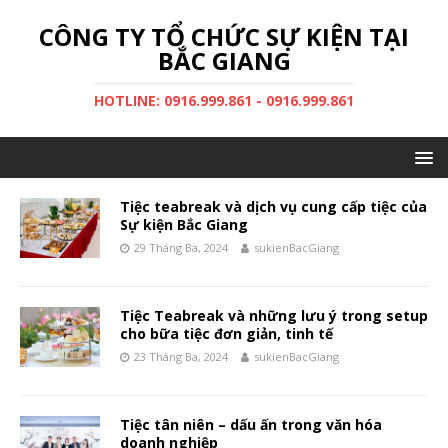
CÔNG TY TỔ CHỨC SỰ KIỆN TẠI
BẮC GIANG
HOTLINE: 0916.999.861 - 0916.999.861
Tiệc teabreak và dịch vụ cung cấp tiệc của
Sự kiện Bắc Giang
29 Tháng Ba, 2024
sukienBacGiang
Tiệc Teabreak và những lưu ý trong setup
cho bữa tiệc đơn giản, tinh tế
23 Tháng Ba, 2024
sukienBacGiang
Tiệc tân niên – dấu ấn trong văn hóa
doanh nghiệp