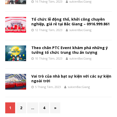
16 Tháng Tám, 2023
sukienBacGiang
Tổ chức lễ động thổ, khởi công chuyên
nghiệp, giá rẻ tại Bắc Giang – 0916.999.861
12 Tháng Tám, 2023
sukienBacGiang
Theo chân PTC Event khám phá những ý
tưởng tổ chức trung thu ấn tượng
10 Tháng Tám, 2023
sukienBacGiang
Vai trò của nhà bạt sự kiện với các sự kiện
ngoài trời
5 Tháng Tám, 2023
sukienBacGiang
1
2
…
4
»