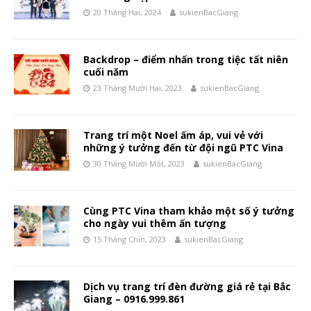
20 Tháng Hai, 2024
sukienBacGiang
Backdrop – điểm nhấn trong tiệc tất niên
cuối năm
23 Tháng Mười Hai, 2023
sukienBacGiang
Trang trí một Noel ấm áp, vui vẻ với
những ý tưởng đến từ đội ngũ PTC Vina
30 Tháng Mười Một, 2023
sukienBacGiang
Cùng PTC Vina tham khảo một số ý tưởng
cho ngày vui thêm ấn tượng
15 Tháng Chín, 2023
sukienBacGiang
Dịch vụ trang trí đèn đường giá rẻ tại Bắc
Giang – 0916.999.861