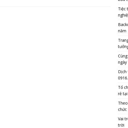
Tiệc 
nghi
Backd
năm
Trang
tưởng
Cùng
ngày 
Dịch 
0916
Tổ ch
rẻ tạ
Theo
chức 
Vai t
trời