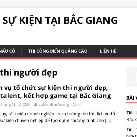
SỰ KIỆN TẠI BẮC GIANG
NẤU CỖ
THI CÔNG BIỂN QUẢNG CÁO
LIÊN HỆ
 thi người đẹp
h vụ tổ chức sự kiện thi người đẹp,
talent, kết hợp game tại Bắc Giang
BÀI 
Tháng Chín, 2020
sukienBacGiang
0
Tiệc 
nay, rất nhiều doanh nghiệp có xu hướng tìm tới dịch vụ tổ
Bắc 
sự kiện chuyên nghiệp để tạo dựng chương trình cho
[…]
Tiệc 
bữa t