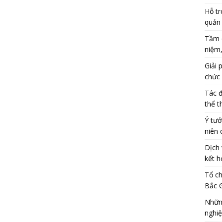
Hỗ tr
quản 
Tầm q
niệm,
Giải 
chức 
Tác đ
thể t
Ý tưở
niên 
Dịch 
kết h
Tổ ch
Bắc G
Những
nghiệ