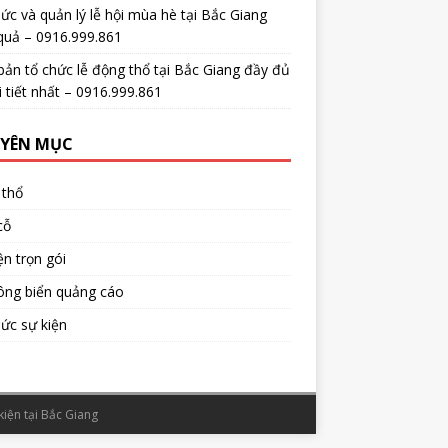
ức và quản lý lễ hội mùa hè tại Bắc Giang
quả – 0916.999.861
bản tổ chức lễ động thổ tại Bắc Giang đầy đủ
i tiết nhất – 0916.999.861
YÊN MỤC
 thổ
cỗ
ện trọn gói
ông biển quảng cáo
ức sự kiện
kiện tại Bắc Giang