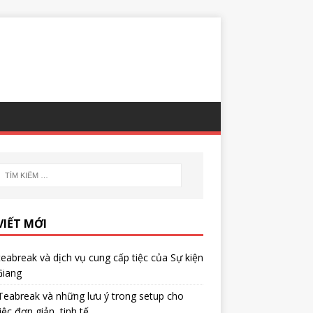
VIẾT MỚI
teabreak và dịch vụ cung cấp tiệc của Sự kiện
Giang
Teabreak và những lưu ý trong setup cho
iệc đơn giản, tinh tế