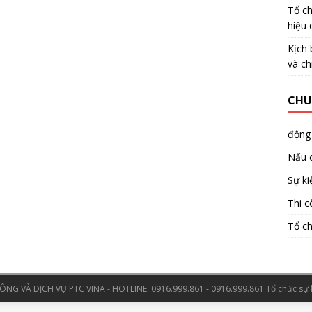
Tổ ch
hiệu 
Kịch 
và ch
CHU
động
Nấu 
Sự ki
Thi c
Tổ ch
NG VÀ DỊCH VỤ PTC VINA - HOTLINE: 0916.999.861 - 0916.999.861
Tổ chức sự 