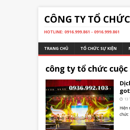
CÔNG TY TỔ CHỨC 
HOTLINE: 0916.999.861 - 0916.999.861
TRANG CHỦ
TỔ CHỨC SỰ KIỆN
công ty tổ chức cuộc
Dịc
got
13 
Hiện 
chức 