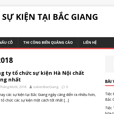
SỰ KIỆN TẠI BẮC GIANG
NẤU CỖ
THI CÔNG BIỂN QUẢNG CÁO
LIÊN HỆ
2018
g ty tổ chức sự kiện Hà Nội chất
ng nhất
BÀI 
Tháng Mười, 2018
sukienBacGiang
0
Tiệc 
nay các sự kiện tại Bắc Giang ngày càng diễn ra nhiều hơn,
Bắc 
 tổ chức các sự kiện một cách tốt nhất
[…]
Tiệc 
bữa t