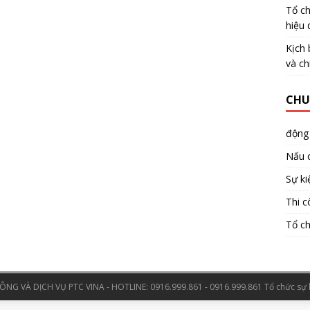
Tổ ch
hiệu 
Kịch 
và ch
CHU
động
Nấu 
Sự ki
Thi c
Tổ ch
NG VÀ DỊCH VỤ PTC VINA - HOTLINE: 0916.999.861 - 0916.999.861
Tổ chức sự 