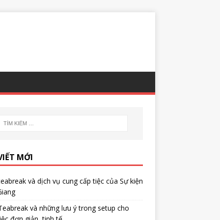
VIẾT MỚI
teabreak và dịch vụ cung cấp tiệc của Sự kiện
Giang
Teabreak và những lưu ý trong setup cho
iệc đơn giản, tinh tế