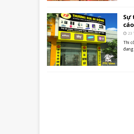
Sự 
cáo
23 
Thi c
đang 