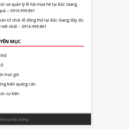
ức và quản lý lễ hội mùa hè tại Bắc Giang
quả – 0916.999.861
bản tổ chức lễ động thổ tại Bắc Giang đầy đủ
i tiết nhất – 0916.999.861
YÊN MỤC
 thổ
cỗ
ện trọn gói
ông biển quảng cáo
ức sự kiện
kiện tại Bắc Giang